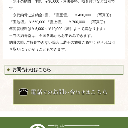
・水子の納骨 1霊、￥30,000（お供養料、戒名付けなどは別で
す）
・永代納骨ご志納金1霊、『霊宝壇』 ￥450,000 （写真①）
『宝池壇』 ￥550,000 『雲上壇』 ￥700,000 （写真②）
年間管理料は￥5,000～￥10,000（壇によって異なります）
当寺の納骨堂は、全国各地からお申込みできます。
納骨の時､ご持参できない場合は若干の旅費ご負担くだされば引
き取りにうかがうこともできます。
お問合わせはこちら