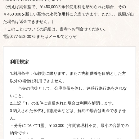
（例えば納骨堂で、￥450,000の永代使用料を納められた場合、その
￥450,000を新しい墓地の永代使用料に充当できます。ただし、残額が出
た場合は返金できません。）
・このことについての詳細は、当寺へお問合せください。
電話077-552-0075 またはメールでどうぞ
利用規定
1.利用条件：仏教徒に限ります。またご先祖供養を目的とした方
以外の場合は利用できません。
当寺の信徒として、公序良俗を体し、迷惑行為行為をされな
いこと。
2.上記「1」の条件に違反された場合は利用を解消します。
3.納入された永代利用志納金などは、解約の場合は返金できませ
ん。
・分骨について1霊、￥50,000（年間管理料不要、最小の容器での
納骨です）