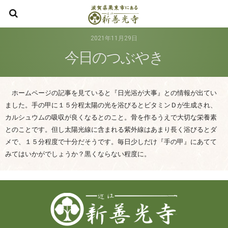
宗教法
2021年11月29日
今日のつぶやき
ホームページの記事を見ていると『日光浴が大事』との情報が出てい
ました。手の甲に１５分程太陽の光を浴びるとビタミンＤが生成され、
カルシュウムの吸収が良くなるとのこと。骨を作るうえで大切な栄養素
とのことです。但し太陽光線に含まれる紫外線はあまり長く浴びるとダ
メで、１５分程度で十分だそうです。毎日少しだけ『手の甲』にあてて
みてはいかがでしょうか？黒くならない程度に。